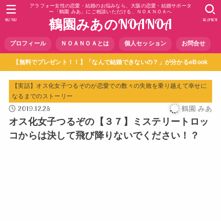
アラフォー女性の恋愛・結婚のお悩みなら、大阪の恋愛・結婚サポータ
ー「鶴園 みあ」にご相談いただける、ＮＯＡＮＯＡへ
鶴園みあのNOANOA
MENU
SEARCH
プロフィール
ＮＯＡＮＯＡとは
個人セッション
お問合せ
【無料でプレゼント！！】「なんで結婚できないの？」が分かるeBook
【実話】オス化女子つるぞのが恋愛での数々の失敗を乗り越えて幸せに
なるまでのストーリー
2019.12.28
鶴園 みあ
オス化女子つるぞの【３７】ミステリートロッ
コからは決して飛び降りないでください！？