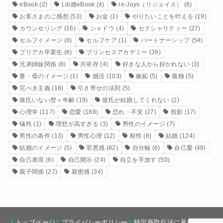
eBook
(2)
Lib婚eBook
(4)
re-Joys（リジョイス）
(6)
お客さまのご感想
(53)
お金
(1)
やりたいことを叶える
(19)
カウンセリング
(16)
シャドウ
(4)
セクシャリティー
(27)
セルフイメージ
(8)
セルフケア
(1)
パートナーシップ
(54)
プリアカ卒業生
(6)
プリンセスアカデミー
(39)
兄弟姉妹関係
(8)
共依存
(4)
好きな人から好かれない
(3)
妻・母のイメージ
(1)
婚活
(103)
嫉妬
(5)
孤独
(5)
完ぺき主義
(18)
引き寄せの法則
(5)
彼氏いない歴＝年齢
(19)
彼氏が結婚してくれない
(2)
心理学
(117)
恋愛
(188)
恐れ・不安
(27)
投影
(17)
犠牲
(1)
理想が高すぎる
(3)
男性のイメージ
(7)
男性の条件
(13)
男性心理
(12)
相性
(8)
結婚
(124)
結婚のイメージ
(5)
罪悪感
(82)
自分軸
(6)
自己愛
(48)
自己表現
(6)
自己開示
(24)
自立を手放す
(50)
親子関係
(27)
親密感
(34)
トップページ
プライバシーポリシー
特定商取引法に基づく表記