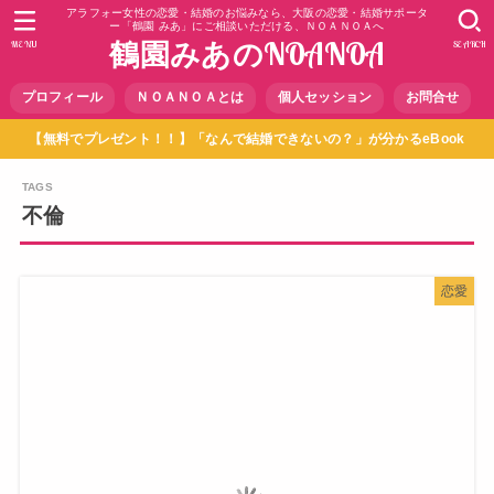
アラフォー女性の恋愛・結婚のお悩みなら、大阪の恋愛・結婚サポータ
ー「鶴園 みあ」にご相談いただける、ＮＯＡＮＯＡへ
鶴園みあのNOANOA
MENU
SEARCH
プロフィール
ＮＯＡＮＯＡとは
個人セッション
お問合せ
【無料でプレゼント！！】「なんで結婚できないの？」が分かるeBook
不倫
恋愛