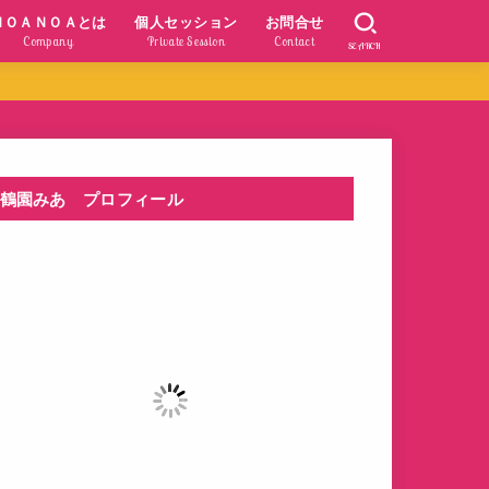
ＮＯＡＮＯＡとは
個人セッション
お問合せ
Company
Private Session
Contact
SEARCH
鶴園みあ プロフィール