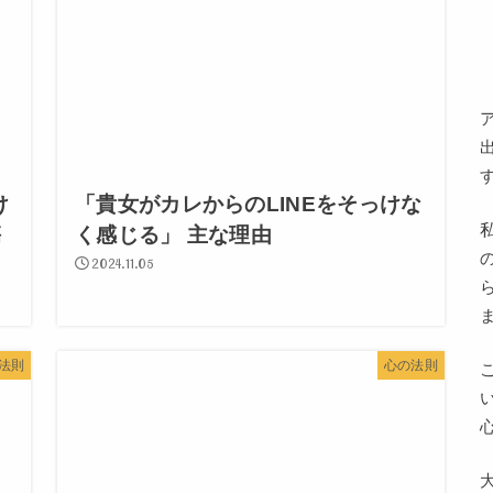
け
「貴女がカレからのLINEをそっけな
傷
く感じる」 主な理由
2024.11.05
法則
心の法則