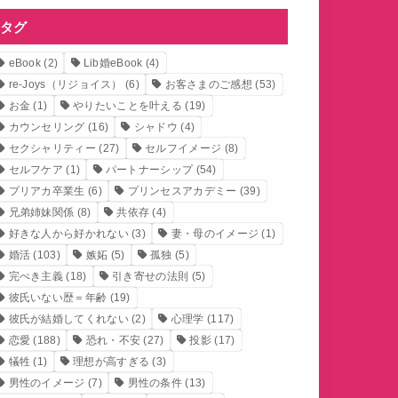
タグ
eBook
(2)
Lib婚eBook
(4)
re-Joys（リジョイス）
(6)
お客さまのご感想
(53)
お金
(1)
やりたいことを叶える
(19)
カウンセリング
(16)
シャドウ
(4)
セクシャリティー
(27)
セルフイメージ
(8)
セルフケア
(1)
パートナーシップ
(54)
プリアカ卒業生
(6)
プリンセスアカデミー
(39)
兄弟姉妹関係
(8)
共依存
(4)
好きな人から好かれない
(3)
妻・母のイメージ
(1)
婚活
(103)
嫉妬
(5)
孤独
(5)
完ぺき主義
(18)
引き寄せの法則
(5)
彼氏いない歴＝年齢
(19)
彼氏が結婚してくれない
(2)
心理学
(117)
恋愛
(188)
恐れ・不安
(27)
投影
(17)
犠牲
(1)
理想が高すぎる
(3)
男性のイメージ
(7)
男性の条件
(13)