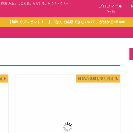
「鶴園 みあ」にご相談いただける、ＮＯＡＮＯＡへ
プロフィール
Profile
【無料でプレゼント！！】「なんで結婚できないの？」が分かるeBook
える
破局の危機を乗り越える