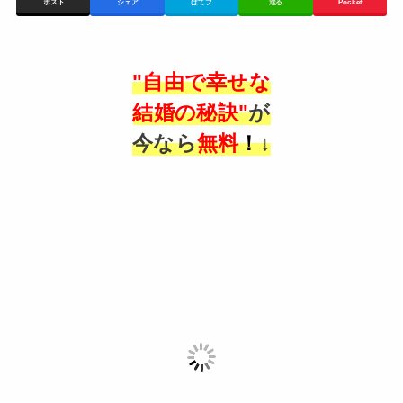
ポスト
シェア
はてブ
送る
Pocket
"自由で幸せな
結婚の秘訣"
が
今なら
無料
！
↓