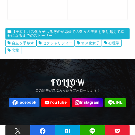
【実話】オス化女子つるぞのが恋愛での数々の失敗を乗り越えて幸
せになるまでのストーリー
自立を手放す
セクシャリティー
オス化女子
心理学
恋愛
FOLLOW