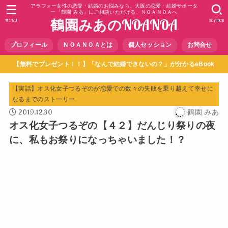
アラフォー女性の恋愛・結婚のお悩みなら、大阪の恋愛・結婚サポータ
ー「鶴園 みあ」にご相談いただける、ＮＯＡＮＯＡへ
鶴園みあのNOANOA
MENU
SEARCH
プロフィール
ＮＯＡＮＯＡとは
個人セッション
お問合せ
【無料でプレゼント！！】「なんで結婚できないの？」が分かるeBook
【実話】オス化女子つるぞのが恋愛での数々の失敗を乗り越えて幸せに
なるまでのストーリー
2019.12.30
鶴園 みあ
オス化女子つるぞの【４２】だんじり祭りの夜
に、私もお祭りになっちゃいました！？