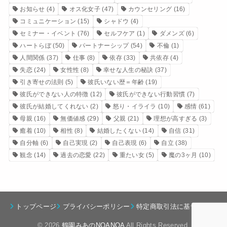
お知らせ
(4)
オス化女子
(47)
カウンセリング
(16)
コミュニケーション
(15)
シャドウ
(4)
セミナー・イベント
(76)
セルフケア
(1)
ダメンズ
(6)
ハートらぼ
(50)
パートナーシップ
(54)
不倫
(1)
人間関係
(37)
仕事
(8)
依存
(33)
共依存
(4)
失恋
(24)
女性性
(8)
幸せな人生の秘訣
(37)
引き寄せの法則
(5)
彼氏いない歴＝年齢
(19)
彼氏ができない人の特徴
(12)
彼氏ができない行動習慣
(7)
彼氏が結婚してくれない
(2)
怒り・イライラ
(10)
感情
(61)
母親
(16)
無価値感
(29)
父親
(21)
理想が高すぎる
(3)
癒着
(10)
相性
(8)
結婚したくない
(14)
自信
(31)
自分軸
(6)
自己実現
(2)
自己表現
(6)
自立
(38)
観念
(14)
過去の恋愛
(22)
重たい女
(5)
魔の3ヶ月
(10)
トップページ
プライバシーポリシー
特定商取引法に基づく表記
© 2026
鶴園みあのNOANOA
All Rights Reserved.