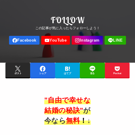
FOLLOW
ポスト
シェア
はてブ
送る
Pocket
"自由で幸せな
結婚の秘訣"
が
今なら
無料
！
↓