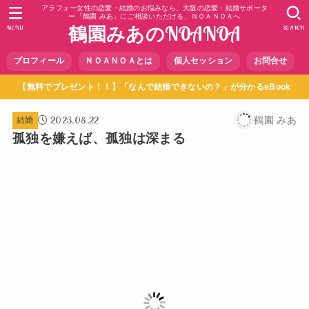
アラフォー女性の恋愛・結婚のお悩みなら、大阪の恋愛・結婚サポータ
ー「鶴園 みあ」にご相談いただける、ＮＯＡＮＯＡへ
鶴園みあのNOANOA
MENU
SEARCH
プロフィール
ＮＯＡＮＯＡとは
個人セッション
お問合せ
【無料でプレゼント！！】「なんで結婚できないの？」が分かるeBook
2023.08.22
鶴園 みあ
結婚
孤独を嫌えば、孤独は深まる