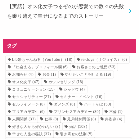
【実話】オス化女子つるぞのが恋愛での数々の失敗
を乗り越えて幸せになるまでのストーリー
タグ
Lib婚ちゃんねる（YouTube）
(18)
re-Joys（リジョイス）
(6)
「出会える」プロフィール欄
(6)
お客さまのご感想
(53)
お知らせ
(4)
お金
(1)
やりたいことを叶える
(19)
オス化女子
(47)
カウンセリング
(16)
コミュニケーション
(15)
シャドウ
(4)
セクシャリティー
(27)
セミナー・イベント
(76)
セルフイメージ
(8)
ダメンズ
(6)
ハートらぼ
(50)
プリアカ卒業生
(6)
プリンセスアカデミー
(39)
不倫
(1)
人間関係
(37)
仕事
(8)
兄弟姉妹関係
(8)
共依存
(4)
好きな人から好かれない
(3)
婚活
(103)
幸せな人生の秘訣
(37)
引き寄せの法則
(5)