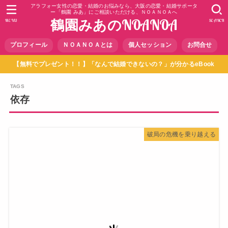
アラフォー女性の恋愛・結婚のお悩みなら、大阪の恋愛・結婚サポータ
ー「鶴園 みあ」にご相談いただける、ＮＯＡＮＯＡへ
鶴園みあのNOANOA
MENU
SEARCH
プロフィール
ＮＯＡＮＯＡとは
個人セッション
お問合せ
【無料でプレゼント！！】「なんで結婚できないの？」が分かるeBook
依存
破局の危機を乗り越える