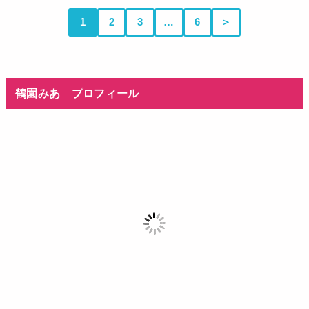
1
2
3
…
6
＞
鶴園みあ プロフィール