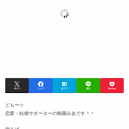
ポスト
シェア
はてブ
送る
Pocket
ども〜☆
恋愛・結婚サポーターの鶴園みあです＾＾