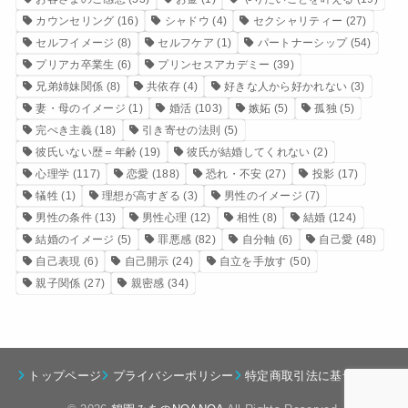
カウンセリング
(16)
シャドウ
(4)
セクシャリティー
(27)
セルフイメージ
(8)
セルフケア
(1)
パートナーシップ
(54)
プリアカ卒業生
(6)
プリンセスアカデミー
(39)
兄弟姉妹関係
(8)
共依存
(4)
好きな人から好かれない
(3)
妻・母のイメージ
(1)
婚活
(103)
嫉妬
(5)
孤独
(5)
完ぺき主義
(18)
引き寄せの法則
(5)
彼氏いない歴＝年齢
(19)
彼氏が結婚してくれない
(2)
心理学
(117)
恋愛
(188)
恐れ・不安
(27)
投影
(17)
犠牲
(1)
理想が高すぎる
(3)
男性のイメージ
(7)
男性の条件
(13)
男性心理
(12)
相性
(8)
結婚
(124)
結婚のイメージ
(5)
罪悪感
(82)
自分軸
(6)
自己愛
(48)
自己表現
(6)
自己開示
(24)
自立を手放す
(50)
親子関係
(27)
親密感
(34)
トップページ
プライバシーポリシー
特定商取引法に基づく表記