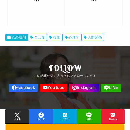
心の法則
自己愛
投影
心理学
人間関係
FOLLOW
ポスト
シェア
はてブ
送る
Pocket