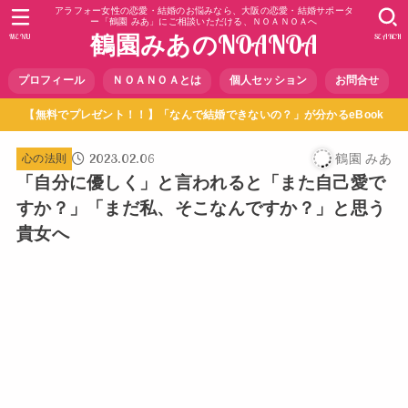
アラフォー女性の恋愛・結婚のお悩みなら、大阪の恋愛・結婚サポータ
ー「鶴園 みあ」にご相談いただける、ＮＯＡＮＯＡへ
鶴園みあのNOANOA
MENU
SEARCH
プロフィール
ＮＯＡＮＯＡとは
個人セッション
お問合せ
【無料でプレゼント！！】「なんで結婚できないの？」が分かるeBook
2023.02.06
鶴園 みあ
心の法則
「自分に優しく」と言われると「また自己愛で
すか？」「まだ私、そこなんですか？」と思う
貴女へ