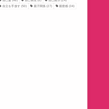
自己愛
(48)
自己表現
(6)
自己開示
(24)
自立を手放す
(50)
親子関係
(27)
親密感
(34)