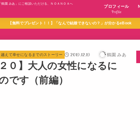
「鶴園 みあ」にご相談いただける、ＮＯＡＮＯＡへ
プロフィール
Profile
【無料でプレゼント！！】「なんで結婚できないの？」が分かるeBook
2019.12.19
鶴園 みあ
り越えて幸せになるまでのストーリー
２０】大人の女性になるに
なのです（前編）