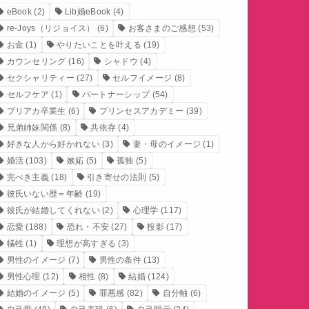
eBook
(2)
Lib婚eBook
(4)
re-Joys（リジョイス）
(6)
お客さまのご感想
(53)
お金
(1)
やりたいことを叶える
(19)
カウンセリング
(16)
シャドウ
(4)
セクシャリティー
(27)
セルフイメージ
(8)
セルフケア
(1)
パートナーシップ
(54)
プリアカ卒業生
(6)
プリンセスアカデミー
(39)
兄弟姉妹関係
(8)
共依存
(4)
好きな人から好かれない
(3)
妻・母のイメージ
(1)
婚活
(103)
嫉妬
(5)
孤独
(5)
完ぺき主義
(18)
引き寄せの法則
(5)
彼氏いない歴＝年齢
(19)
彼氏が結婚してくれない
(2)
心理学
(117)
恋愛
(188)
恐れ・不安
(27)
投影
(17)
犠牲
(1)
理想が高すぎる
(3)
男性のイメージ
(7)
男性の条件
(13)
男性心理
(12)
相性
(8)
結婚
(124)
結婚のイメージ
(5)
罪悪感
(82)
自分軸
(6)