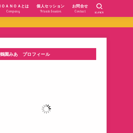
ＮＯＡＮＯＡとは
個人セッション
お問合せ
Company
Private Session
Contact
SEARCH
鶴園みあ プロフィール