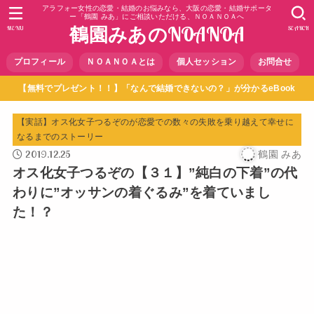
アラフォー女性の恋愛・結婚のお悩みなら、大阪の恋愛・結婚サポータ
ー「鶴園 みあ」にご相談いただける、ＮＯＡＮＯＡへ
鶴園みあのNOANOA
MENU
SEARCH
プロフィール
ＮＯＡＮＯＡとは
個人セッション
お問合せ
【無料でプレゼント！！】「なんで結婚できないの？」が分かるeBook
【実話】オス化女子つるぞのが恋愛での数々の失敗を乗り越えて幸せに
なるまでのストーリー
2019.12.25
鶴園 みあ
オス化女子つるぞの【３１】”純白の下着”の代
わりに”オッサンの着ぐるみ”を着ていまし
た！？