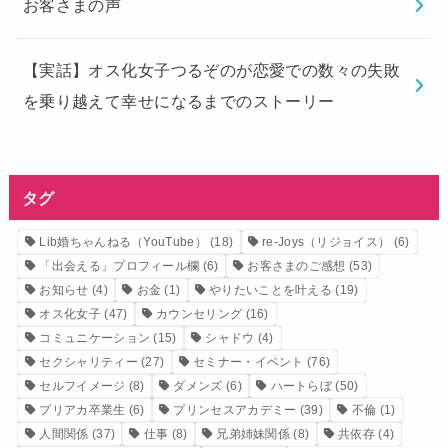
お客さまの声
【実話】オス化女子つるぞのが恋愛での数々の失敗
を乗り越えて幸せになるまでのストーリー
タグ
Lib婚ちゃんねる（YouTube）
(18)
re-Joys（リジョイス）
(6)
「出会える」プロフィール欄
(6)
お客さまのご感想
(53)
お知らせ
(4)
お金
(1)
やりたいことを叶える
(19)
オス化女子
(47)
カウンセリング
(16)
コミュニケーション
(15)
シャドウ
(4)
セクシャリティー
(27)
セミナー・イベント
(76)
セルフイメージ
(8)
ダメンズ
(6)
ハートらぼ
(50)
プリアカ卒業生
(6)
プリンセスアカデミー
(39)
不倫
(1)
人間関係
(37)
仕事
(8)
兄弟姉妹関係
(8)
共依存
(4)