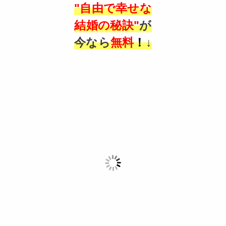
"自由で幸せな
結婚の秘訣"
が
今なら
無料
！
↓