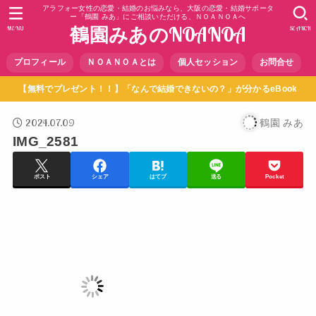
アラフォー女性の恋愛・結婚のお悩みなら、大阪の恋愛・結婚サポータ
ー「鶴園 みあ」にご相談いただける、ＮＯＡＮＯＡへ
鶴園みあのNOANOA
MENU
SEARCH
プロフィール
ＮＯＡＮＯＡとは
個人セッション
お問合せ
【無料でプレゼント！！】「なんで結婚できないの？」が分かるeBook
2024.07.09
鶴園 みあ
IMG_2581
ポスト
シェア
はてブ
送る
Pocket