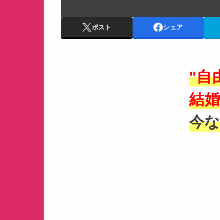
ポスト
シェア
"自
結婚
今