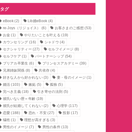
タグ
eBook
(2)
Lib婚eBook
(4)
re-Joys（リジョイス）
(6)
お客さまのご感想
(53)
お金
(1)
やりたいことを叶える
(19)
カウンセリング
(16)
シャドウ
(4)
セクシャリティー
(27)
セルフイメージ
(8)
セルフケア
(1)
パートナーシップ
(54)
プリアカ卒業生
(6)
プリンセスアカデミー
(39)
兄弟姉妹関係
(8)
共依存
(4)
好きな人から好かれない
(3)
妻・母のイメージ
(1)
婚活
(103)
嫉妬
(5)
孤独
(5)
完ぺき主義
(18)
引き寄せの法則
(5)
彼氏いない歴＝年齢
(19)
彼氏が結婚してくれない
(2)
心理学
(117)
恋愛
(188)
恐れ・不安
(27)
投影
(17)
犠牲
(1)
理想が高すぎる
(3)
男性のイメージ
(7)
男性の条件
(13)