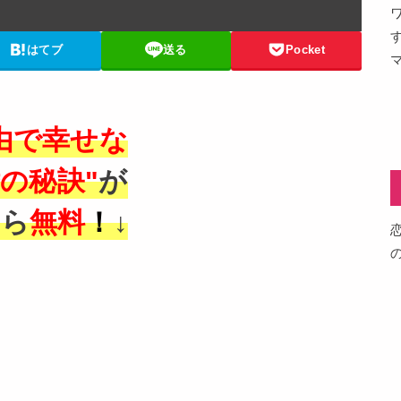
はてブ
送る
Pocket
由で幸せな
の秘訣"
が
なら
無料
！
↓