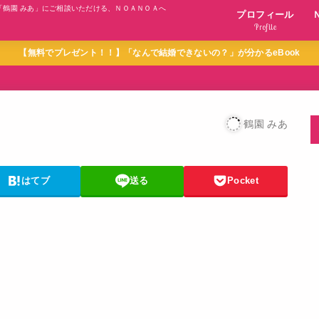
「鶴園 みあ」にご相談いただける、ＮＯＡＮＯＡへ
プロフィール
Profile
【無料でプレゼント！！】「なんで結婚できないの？」が分かるeBook
鶴園 みあ
はてブ
送る
Pocket