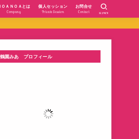
ＮＯＡＮＯＡとは
個人セッション
お問合せ
Company
Private Session
Contact
SEARCH
鶴園みあ プロフィール