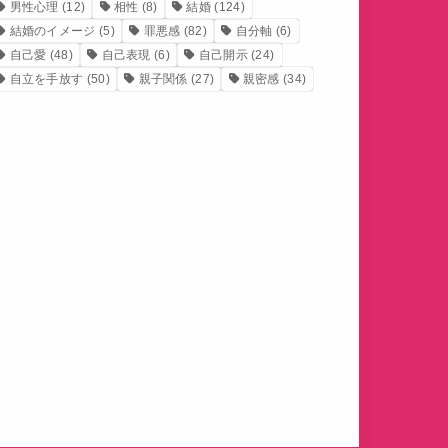
男性心理
(12)
相性
(8)
結婚
(124)
結婚のイメージ
(5)
罪悪感
(82)
自分軸
(6)
自己愛
(48)
自己表現
(6)
自己開示
(24)
自立を手放す
(50)
親子関係
(27)
親密感
(34)