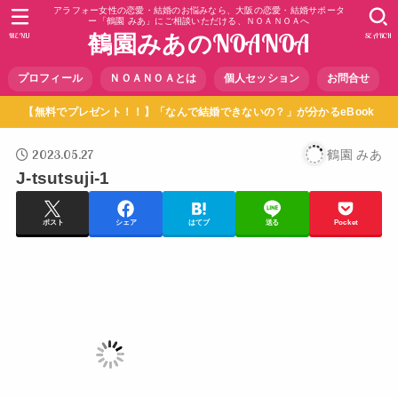
アラフォー女性の恋愛・結婚のお悩みなら、大阪の恋愛・結婚サポータ
ー「鶴園 みあ」にご相談いただける、ＮＯＡＮＯＡへ
鶴園みあのNOANOA
MENU
SEARCH
プロフィール
ＮＯＡＮＯＡとは
個人セッション
お問合せ
【無料でプレゼント！！】「なんで結婚できないの？」が分かるeBook
2023.05.27
鶴園 みあ
J-tsutsuji-1
ポスト
シェア
はてブ
送る
Pocket