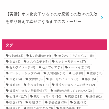
【実話】オス化女子つるぞのが恋愛での数々の失敗
を乗り越えて幸せになるまでのストーリー
タグ
eBook
(2)
Lib婚eBook
(4)
re-Joys（リジョイス）
(6)
お金
(1)
オス化女子
(47)
セクシャリティー
(27)
セルフイメージ
(8)
セルフケア
(1)
ハートらぼ
(50)
パートナーシップ
(54)
人間関係
(37)
仕事
(8)
依存
(33)
失恋
(24)
女性性
(8)
妻・母のイメージ
(1)
嫉妬
(5)
孤独
(5)
完ぺき主義
(18)
彼氏ができない人の特徴
(12)
彼氏ができない行動習慣
(7)
彼氏が結婚してくれない
(2)
心理学
(117)
怒り・イライラ
(10)
恋愛
(188)
感情
(61)
投影
(17)
母親
(16)
無価値感
(29)
父親
(21)
犠牲
(1)
理想が高すぎる
(3)
男性の条件
(13)