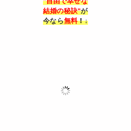
"自由で幸せな
結婚の秘訣"
が
今なら
無料
！
↓