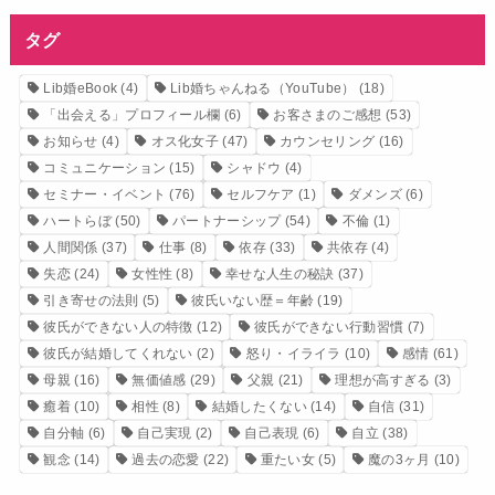
タグ
Lib婚eBook
(4)
Lib婚ちゃんねる（YouTube）
(18)
「出会える」プロフィール欄
(6)
お客さまのご感想
(53)
お知らせ
(4)
オス化女子
(47)
カウンセリング
(16)
コミュニケーション
(15)
シャドウ
(4)
セミナー・イベント
(76)
セルフケア
(1)
ダメンズ
(6)
ハートらぼ
(50)
パートナーシップ
(54)
不倫
(1)
人間関係
(37)
仕事
(8)
依存
(33)
共依存
(4)
失恋
(24)
女性性
(8)
幸せな人生の秘訣
(37)
引き寄せの法則
(5)
彼氏いない歴＝年齢
(19)
彼氏ができない人の特徴
(12)
彼氏ができない行動習慣
(7)
彼氏が結婚してくれない
(2)
怒り・イライラ
(10)
感情
(61)
母親
(16)
無価値感
(29)
父親
(21)
理想が高すぎる
(3)
癒着
(10)
相性
(8)
結婚したくない
(14)
自信
(31)
自分軸
(6)
自己実現
(2)
自己表現
(6)
自立
(38)
観念
(14)
過去の恋愛
(22)
重たい女
(5)
魔の3ヶ月
(10)