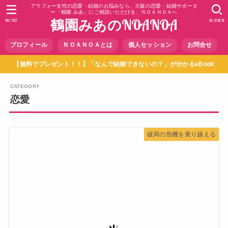
アラフォー女性の恋愛・結婚のお悩みなら、大阪の恋愛・結婚サポータ
ー「鶴園 みあ」にご相談いただける、ＮＯＡＮＯＡへ
鶴園みあのNOANOA
MENU
SEARCH
プロフィール
ＮＯＡＮＯＡとは
個人セッション
お問合せ
【無料でプレゼント！！】「なんで結婚できないの？」が分かるeBook
恋愛
破局の危機を乗り越える