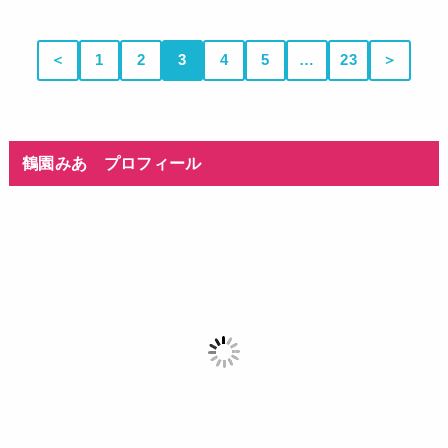
＜
1
2
3
4
5
…
23
＞
鶴園みあ プロフィール