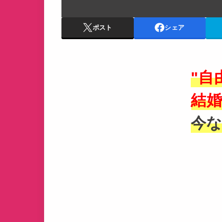
ポスト
シェア
"自
結婚
今