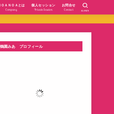
ＮＯＡＮＯＡとは
個人セッション
お問合せ
Company
Private Session
Contact
SEARCH
鶴園みあ プロフィール